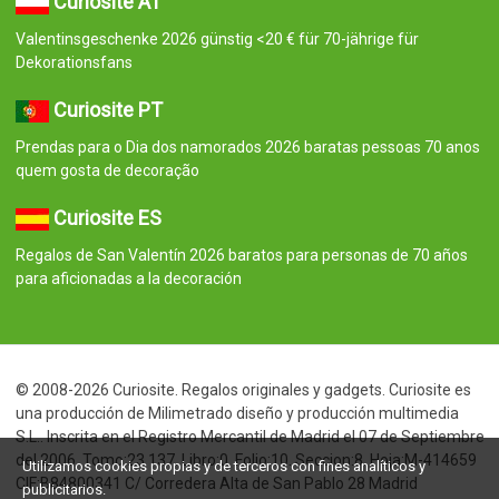
Curiosite AT
Valentinsgeschenke 2026 günstig <20 € für 70-jährige für
Dekorationsfans
Curiosite PT
Prendas para o Dia dos namorados 2026 baratas pessoas 70 anos
quem gosta de decoração
Curiosite ES
Regalos de San Valentín 2026 baratos para personas de 70 años
para aficionadas a la decoración
© 2008-2026 Curiosite. Regalos originales y gadgets. Curiosite es
una producción de Milimetrado diseño y producción multimedia
S.L.. Inscrita en el Registro Mercantil de Madrid el 07 de Septiembre
del 2006. Tomo:23.137. Libro:0. Folio:10. Seccion:8. Hoja:M-414659
Utilizamos cookies propias y de terceros con fines analíticos y
CIF:B84800341 C/ Corredera Alta de San Pablo 28 Madrid
publicitarios.