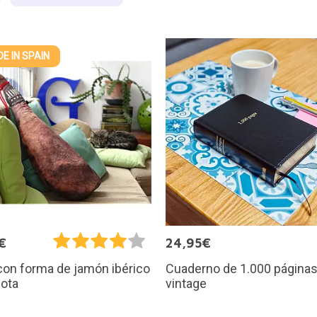
E IN SPAIN
€
24,95€
Cuaderno de 1.000 páginas 
con forma de jamón ibérico
vintage
lota