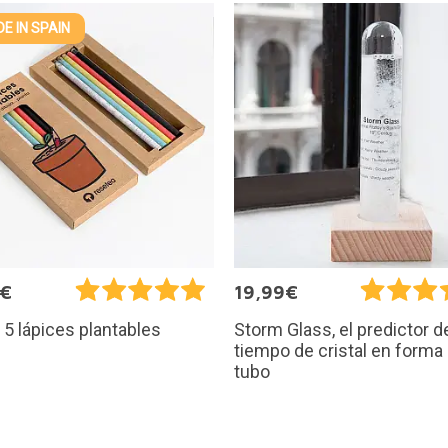
E IN SPAIN
0€
19,99€
 5 lápices plantables
Storm Glass, el predictor d
tiempo de cristal en forma
tubo