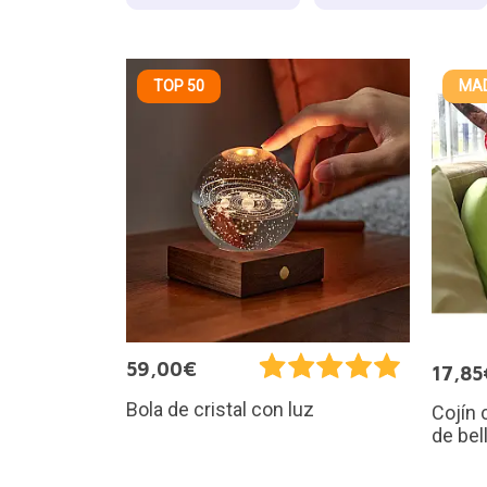
TOP 50
MAD
59,00€
17,85
Bola de cristal con luz
Cojín 
de bel