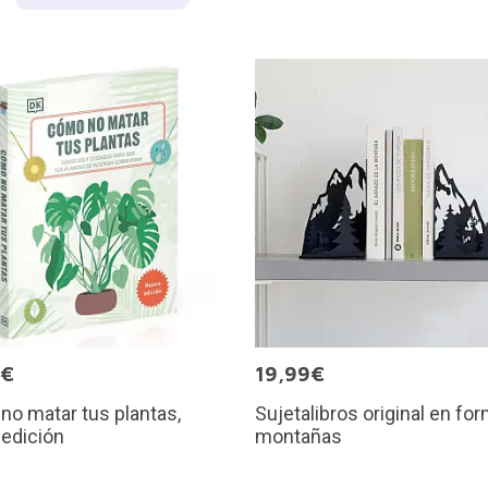
0€
19,99€
o matar tus plantas,
Sujetalibros original en fo
edición
montañas