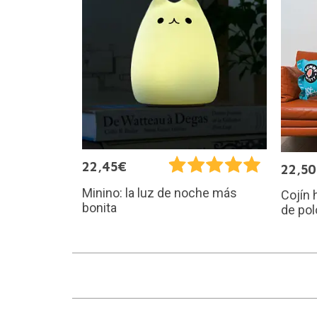
22,45€
22,5
Minino: la luz de noche más
Cojín 
bonita
de pol