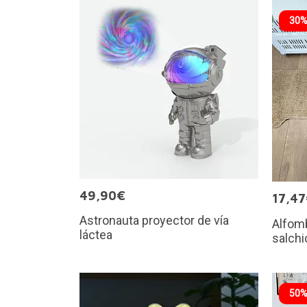
30%
49,90€
17,4
Astronauta proyector de vía
Alfomb
láctea
salchi
50%