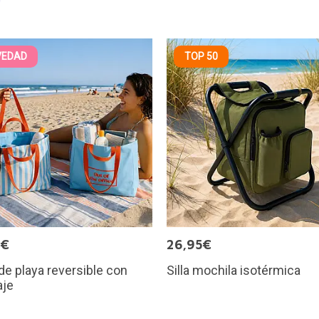
VEDAD
TOP 50
9€
26,95€
de playa reversible con
Silla mochila isotérmica
je