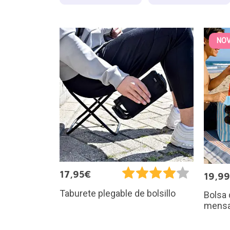
NO
17,95€
19,9
Taburete plegable de bolsillo
Bolsa 
mensa