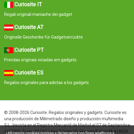
Curiosite IT
Regali originali maniache dei gadget
Curiosite AT
Originelle Geschenke für Gadgetverrückte
Curiosite PT
Prendas originais viciadas em gadgets
Curiosite ES
Regalos originales para adictas a los gadgets
© 2008-2026 Curiosite. Regalos originales y gadgets. Curiosite es
una producción de Milimetrado diseño y producción multimedia
S.L.. Inscrita en el Registro Mercantil de Madrid el 07 de Septiembre
del 2006. Tomo:23.137. Libro:0. Folio:10. Seccion:8. Hoja:M-414659
Utilizamos cookies propias y de terceros con fines analíticos y