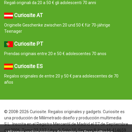
Regali originali da 20 a 50 € gli adolescenti 70 anni
Curiosite AT
Originelle Geschenke zwischen 20 und 50 € für 70-jährige
Teenager
Curiosite PT
Prendas originais entre 20 e 50 € adolescentes 70 anos
Curiosite ES
Regalos originales de entre 20 y 50 € para adolescentes de 70
años
© 2008-2026 Curiosite. Regalos originales y gadgets. Curiosite es
una producción de Milimetrado diseño y producción multimedia
S.L.. Inscrita en el Registro Mercantil de Madrid el 07 de Septiembre
del 2006. Tomo:23.137. Libro:0. Folio:10. Seccion:8. Hoja:M-414659
Utilizamos cookies propias y de terceros con fines analíticos y