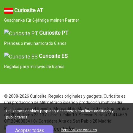
Curiosite AT
Geschenke für 6-jährige meinen Partner
Curiosite PT
Prendas o meu namorado 6 anos
Curiosite ES
Regalos para mi novio de 6 años
© 2008-2026 Curiosite. Regalos originales y gadgets. Curiosite es
una producción de Milimetrado diseño y producción multimedia
S.L.. Inscrita en el Registro Mercantil de Madrid el 07 de Septiembre
Utilizamos cookies propias y de terceros con fines analíticos y
del 2006. Tomo:23.137. Libro:0. Folio:10. Seccion:8. Hoja:M-414659
publicitarios.
CIF:B84800341 C/ Corredera Alta de San Pablo 28 Madrid
Aceptar todas
Personalizar cookies