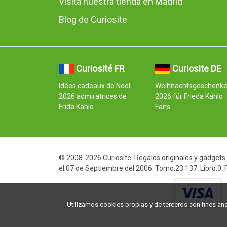
Visita nuestra tienda en Madrid
Blog de Curiosite
Curiosité FR
Curiosite DE
Idées cadeaux de Noël
Weihnachtsgeschenk
2026 admiratrices de
2026 für Frieda Kahlo
Frida Kahlo
Fans
© 2008-2026 Curiosite. Regalos originales y gadgets. 
el 07 de Septiembre del 2006. Tomo:23.137. Libro:0.
Utilizamos cookies propias y de terceros con fines analí