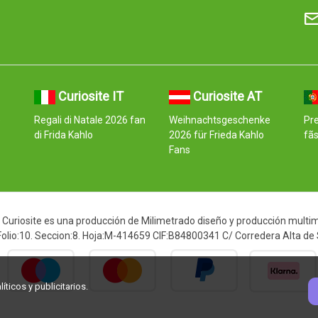
Curiosite IT
Curiosite AT
e
Regali di Natale 2026 fan
Weihnachtsgeschenke
Pre
di Frida Kahlo
2026 für Frieda Kahlo
fãs
Fans
Curiosite es una producción de Milimetrado diseño y producción multimed
 Folio:10. Seccion:8. Hoja:M-414659 CIF:B84800341 C/ Corredera Alta de
ticos y publicitarios.