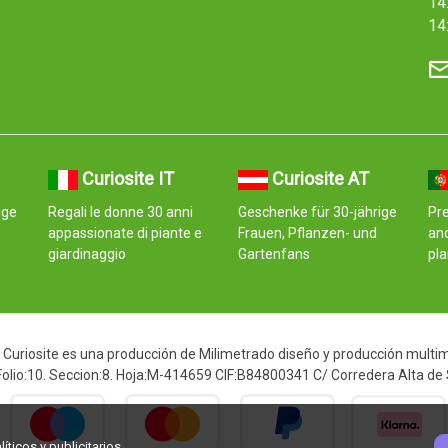
14:
14
Curiosite IT
Curiosite AT
ige
Regali le donne 30 anni
Geschenke für 30-jährige
Pr
appassionate di piante e
Frauen, Pflanzen- und
an
giardinaggio
Gartenfans
pla
Curiosite es una producción de Milimetrado diseño y producción multimed
 Folio:10. Seccion:8. Hoja:M-414659 CIF:B84800341 C/ Corredera Alta de
ticos y publicitarios.