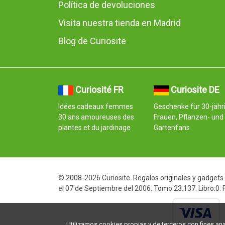
Política de devoluciones
Visita nuestra tienda en Madrid
Blog de Curiosite
Curiosité FR
Curiosite DE
Idées cadeaux femmes
Geschenke für 30-jähr
30 ans amoureuses des
Frauen, Pflanzen- und
plantes et du jardinage
Gartenfans
© 2008-2026 Curiosite. Regalos originales y gadgets. 
el 07 de Septiembre del 2006. Tomo:23.137. Libro:0.
Utilizamos cookies propias y de terceros con fines analí