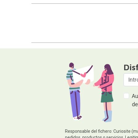
Dis
Au
de
Responsable del fichero: Curiosite (m
pedidos, productos o servicios. Legiti