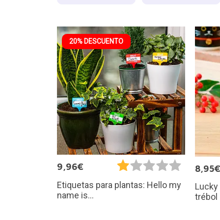
20% DESCUENTO
9,96€
8,95
Etiquetas para plantas: Hello my
Lucky 
name is...
trébol