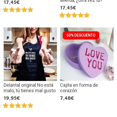
Mierda, ¿otra vez tú?
17,45€
17,45€
50% DESCUENTO
Delantal original No está
Cajita en forma de
malo, tú tienes mal gusto
corazón
19,95€
7,48€