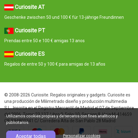
Curiosite AT
Geschenke zwischen 50 und 100 € für 13-jährige Freundinnen
Curiosite PT
Prendas entre 50 e 100 € amigas 13 anos
Curiosite ES
Regalos de entre 50 y 100 € para amigas de 13 años
© 2008-2026 Curiosite. Regalos originales y gadgets. Curiosite es
una producción de Milimetrado diseño y producción multimedia
S.L.. Inscrita en el Registro Mercantil de Madrid el 07 de Septiembre
del 2006. Tomo:23.137. Libro:0. Folio:10. Seccion:8. Hoja:M-414659
Utilizamos cookies propias y de terceros con fines analíticos y
CIF:B84800341 C/ Corredera Alta de San Pablo 28 Madrid
publicitarios.
Aceptar todas
Personalizar cookies