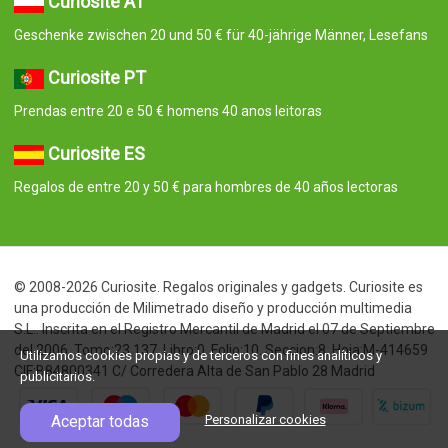
Curiosite AT
Geschenke zwischen 20 und 50 € für 40-jährige Männer, Lesefans
Curiosite PT
Prendas entre 20 e 50 € homens 40 anos leitoras
Curiosite ES
Regalos de entre 20 y 50 € para hombres de 40 años lectoras
© 2008-2026 Curiosite. Regalos originales y gadgets. Curiosite es
una producción de Milimetrado diseño y producción multimedia
S.L.. Inscrita en el Registro Mercantil de Madrid el 07 de Septiembre
del 2006. Tomo:23.137. Libro:0. Folio:10. Seccion:8. Hoja:M-414659
Utilizamos cookies propias y de terceros con fines analíticos y
CIF:B84800341 C/ Corredera Alta de San Pablo 28 Madrid
publicitarios.
Aceptar todas
Personalizar cookies