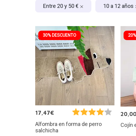
Entre 20 y 50 €
10 a 12 años
30% DESCUENTO
20%
17,47€
20,0
Alfombra en forma de perro
Cojín
salchicha