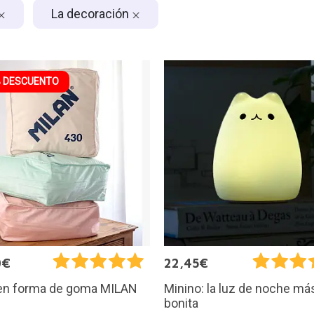
La decoración
 DESCUENTO
0€
22,45€
 en forma de goma MILAN
Minino: la luz de noche má
bonita