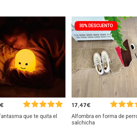
30% DESCUENTO
5€
17,47€
 fantasma que te quita el
Alfombra en forma de perr
salchicha