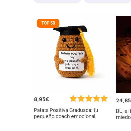
TOP 50
8,95€
24,8
Patata Positiva Graduada: tu
BÚ, el
pequeño coach emocional
miedo