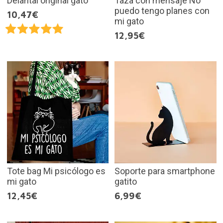
Delantal original gato
Taza con mensaje No
puedo tengo planes con
10,47€
mi gato
12,95€
Tote bag Mi psicólogo es
Soporte para smartphone
mi gato
gatito
12,45€
6,99€