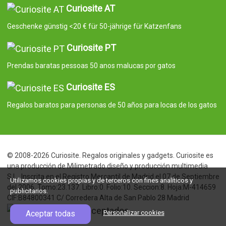
Curiosite AT
Geschenke günstig <20 € für 50-jährige für Katzenfans
Curiosite PT
Prendas baratas pessoas 50 anos malucas por gatos
Curiosite ES
Regalos baratos para personas de 50 años para locas de los gatos
© 2008-2026 Curiosite. Regalos originales y gadgets. Curiosite es
una producción de Milimetrado diseño y producción multimedia
S.L.. Inscrita en el Registro Mercantil de Madrid el 07 de Septiembre
Utilizamos cookies propias y de terceros con fines analíticos y
del 2006. Tomo:23.137. Libro:0. Folio:10. Seccion:8. Hoja:M-414659
publicitarios.
CIF:B84800341 C/ Corredera Alta de San Pablo 28 Madrid
Aceptar todas
Personalizar cookies