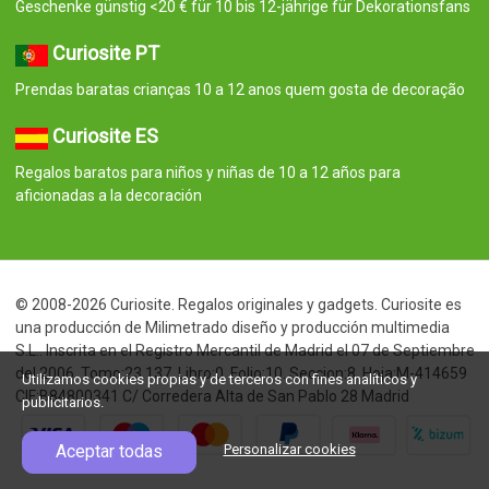
Geschenke günstig <20 € für 10 bis 12-jährige für Dekorationsfans
Curiosite PT
Prendas baratas crianças 10 a 12 anos quem gosta de decoração
Curiosite ES
Regalos baratos para niños y niñas de 10 a 12 años para
aficionadas a la decoración
© 2008-2026 Curiosite. Regalos originales y gadgets. Curiosite es
una producción de Milimetrado diseño y producción multimedia
S.L.. Inscrita en el Registro Mercantil de Madrid el 07 de Septiembre
del 2006. Tomo:23.137. Libro:0. Folio:10. Seccion:8. Hoja:M-414659
Utilizamos cookies propias y de terceros con fines analíticos y
CIF:B84800341 C/ Corredera Alta de San Pablo 28 Madrid
publicitarios.
Aceptar todas
Personalizar cookies