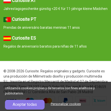
Curiosite AT
Jahrestagsgeschenke günstig <20 € für 11-jährige kleine Mädchen
Curiosite PT
Prendas de aniversário baratas meninas 11 anos
Curiosite ES
Regalos de aniversario baratos para niñas de 11 años
© 2008-2026 Curiosite. Regalos originales y gadgets. Curiosite es
una producción de Milimetrado diseño y producción multimedia
S.L.. Inscrita en el Registro Mercantil de Madrid el 07 de Septiembre
del 2006. Tomo:23.137. Libro:0. Folio:10. Seccion:8. Hoja:M-414659
Utilizamos cookies propias y de terceros con fines analíticos y
CIF:B84800341 C/ Corredera Alta de San Pablo 28 Madrid
publicitarios.
Aceptar todas
Personalizar cookies