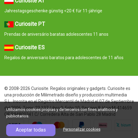
Curiosite AT
Jahrestagsgeschenke günstig <20 € für 11-jährige
Curiosite PT
Prendas de aniversário baratas adolescentes 11 anos
Curiosite ES
Regalos de aniversario baratos para adolescentes de 11 años
© 2008-2026 Curiosite. Regalos originales y gadgets. Curiosite es
una producción de Milimetrado diseño y producción multimedia
S.L.. Inscrita en el Registro Mercantil de Madrid el 07 de Septiembre
del 2006. Tomo:23.137. Libro:0. Folio:10. Seccion:8. Hoja:M-414659
Utilizamos cookies propias y de terceros con fines analíticos y
CIF:B84800341 C/ Corredera Alta de San Pablo 28 Madrid
publicitarios.
Aceptar todas
Personalizar cookies