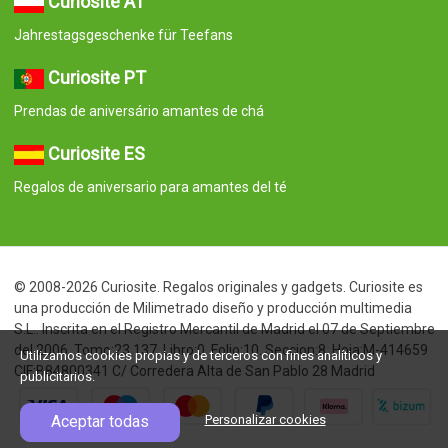
Curiosite AT
Jahrestagsgeschenke für Teefans
Curiosite PT
Prendas de aniversário amantes de chá
Curiosite ES
Regalos de aniversario para amantes del té
© 2008-2026 Curiosite. Regalos originales y gadgets. Curiosite es
una producción de Milimetrado diseño y producción multimedia
S.L.. Inscrita en el Registro Mercantil de Madrid el 07 de Septiembre
del 2006. Tomo:23.137. Libro:0. Folio:10. Seccion:8. Hoja:M-414659
Utilizamos cookies propias y de terceros con fines analíticos y
CIF:B84800341 C/ Corredera Alta de San Pablo 28 Madrid
publicitarios.
Aceptar todas
Personalizar cookies