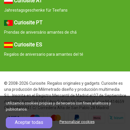
Curiosite AT
Jahrestagsgeschenke für Teefans
Curiosite PT
Prendas de aniversário amantes de chá
Curiosite ES
Regalos de aniversario para amantes del té
© 2008-2026 Curiosite. Regalos originales y gadgets. Curiosite es
una producción de Milimetrado diseño y producción multimedia
S.L.. Inscrita en el Registro Mercantil de Madrid el 07 de Septiembre
del 2006. Tomo:23.137. Libro:0. Folio:10. Seccion:8. Hoja:M-414659
Utilizamos cookies propias y de terceros con fines analíticos y
CIF:B84800341 C/ Corredera Alta de San Pablo 28 Madrid
publicitarios.
Aceptar todas
Personalizar cookies