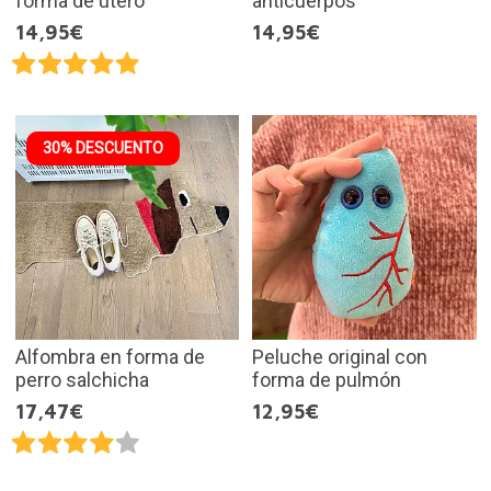
forma de útero
anticuerpos
14,95€
14,95€
30% DESCUENTO
Alfombra en forma de
Peluche original con
perro salchicha
forma de pulmón
17,47€
12,95€