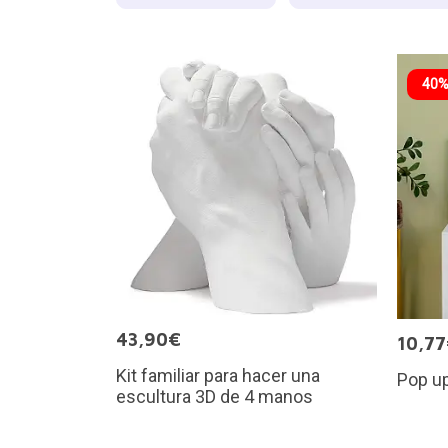
40%
43,90€
10,7
Kit familiar para hacer una
Pop up
escultura 3D de 4 manos