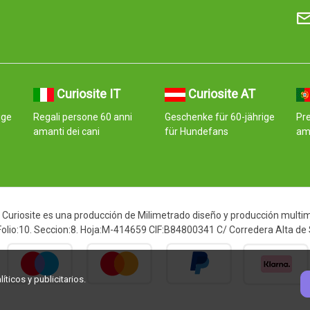
Curiosite IT
Curiosite AT
ige
Regali persone 60 anni
Geschenke für 60-jährige
Pr
amanti dei cani
für Hundefans
am
Curiosite es una producción de Milimetrado diseño y producción multimed
 Folio:10. Seccion:8. Hoja:M-414659 CIF:B84800341 C/ Corredera Alta de
ticos y publicitarios.