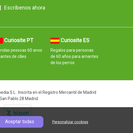
Escríbenos ahora
Curiosite PT
Curiosite ES
endas pessoas 60 anos
Regalos para personas
antes de cães
de 60 años para amantes
de los perros
ia S.L.. Inscrita en el Registro Mercantil de Madrid
 San Pablo 28 Madrid
Aceptar todas
Personalizar cookies