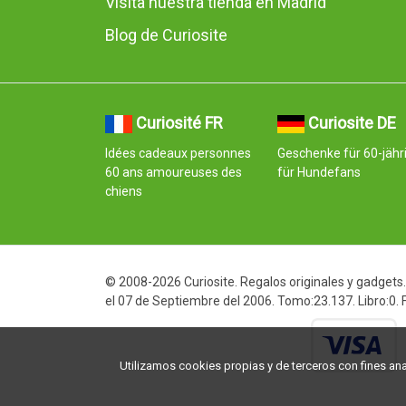
Visita nuestra tienda en Madrid
Blog de Curiosite
Curiosité FR
Curiosite DE
Idées cadeaux personnes
Geschenke für 60-jähr
60 ans amoureuses des
für Hundefans
chiens
© 2008-2026 Curiosite. Regalos originales y gadgets. 
el 07 de Septiembre del 2006. Tomo:23.137. Libro:0.
Utilizamos cookies propias y de terceros con fines analí