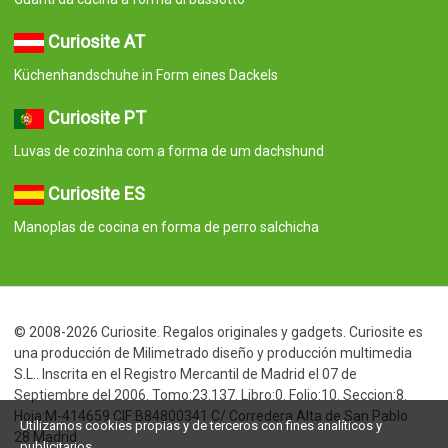
Curiosite AT
Küchenhandschuhe in Form eines Dackels
Curiosite PT
Luvas de cozinha com a forma de um dachshund
Curiosite ES
Manoplas de cocina en forma de perro salchicha
© 2008-2026 Curiosite. Regalos originales y gadgets. Curiosite es
una producción de Milimetrado diseño y producción multimedia
S.L.. Inscrita en el Registro Mercantil de Madrid el 07 de
Septiembre del 2006. Tomo:23.137. Libro:0. Folio:10. Seccion:8.
Hoja:M-414659 CIF:B84800341 C/ Corredera Alta de San Pablo
Utilizamos cookies propias y de terceros con fines analíticos y
28 Madrid
publicitarios.