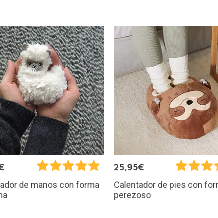
€
25,95€
tador de manos con forma
Calentador de pies con fo
ma
perezoso