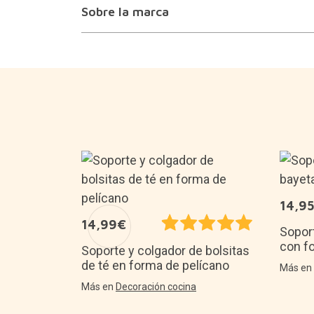
Sobre la marca
14,9
14,99€
Soport
con f
Soporte y colgador de bolsitas
AN GIGANTE
de té en forma de pelícano
Más e
Más en
Decoración cocina