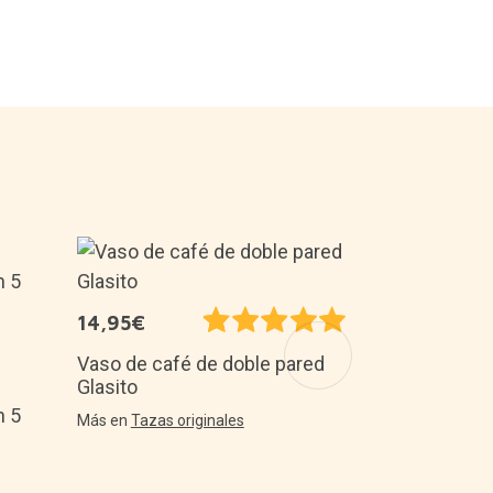
16,45€
14,95€
Set de 6 po
de pesas
Vaso de café de doble pared
Glasito
Más en
Posava
n 5
Más en
Tazas originales