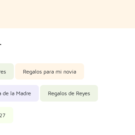
r
res
Regalos para mi novia
a de la Madre
Regalos de Reyes
027