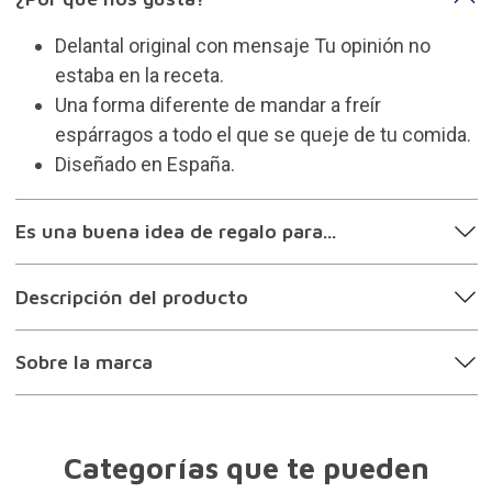
TOP 50
Tote bag de rayas con
Tote bag de rayas con
mensaje Siesta y
mensaje De Madrid al
después fiesta
cielo
12,45€
12,45€
¿Por qué nos gusta?
Delantal original con mensaje Tu opinión no
estaba en la receta.