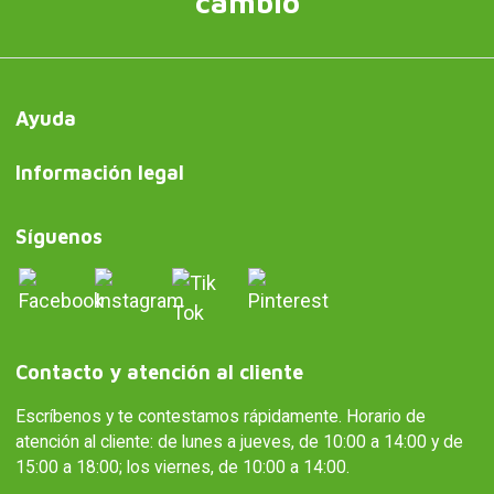
Responsable del fichero: Curiosite (marca registrada de
Milimetrado Diseño y Producción Multimedia S.L.). Finalidad:
envío de información sobre pedidos, productos o servicios.
Legitimación: consentimiento.Destinatarios: No se comunicarán
los datos a terceros. Derechos: acceder, rectificar y suprimir los
datos, así como otros derechos, como se explica en la
información adicional.Puede consultar información adicional y
detallada en nuestra
Política de privacidad y protección de datos
Regalar es dar sin recibir nada a
cambio