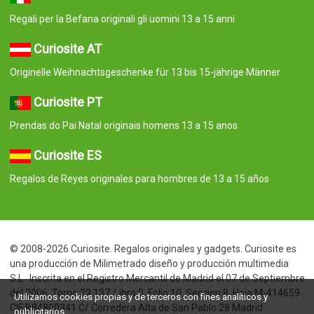
Regali per la Befana originali gli uomini 13 a 15 anni
Curiosite AT
Originelle Weihnachtsgeschenke für 13 bis 15-jährige Männer
Curiosite PT
Prendas do Pai Natal originais homens 13 a 15 anos
Curiosite ES
Regalos de Reyes originales para hombres de 13 a 15 años
© 2008-2026 Curiosite. Regalos originales y gadgets. Curiosite es
una producción de Milimetrado diseño y producción multimedia
S.L.. Inscrita en el Registro Mercantil de Madrid el 07 de Septiembre
del 2006. Tomo:23.137. Libro:0. Folio:10. Seccion:8. Hoja:M-414659
Utilizamos cookies propias y de terceros con fines analíticos y
CIF:B84800341 C/ Corredera Alta de San Pablo 28 Madrid
publicitarios.