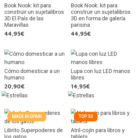
Book Nook: kit para
Book Nook: kit para
construir un sujetalibros
construir un sujetalibros
3D El País de las
3D en forma de galería
Maravillas
parisina
44,95€
44,95€
Cómo domesticar a un
Lupa con luz LED manos
humano
libres
20,90€
14,95€
MADE IN SPAIN
TOP 50
Librito Superpoderes de
Atril-cojín para libros y
los gatos
tablets