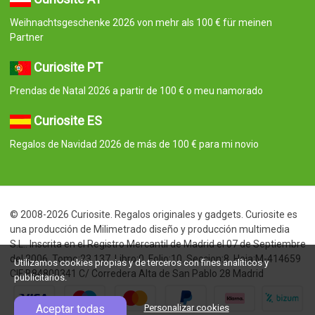
Weihnachtsgeschenke 2026 von mehr als 100 € für meinen
Partner
Curiosite PT
Prendas de Natal 2026 a partir de 100 € o meu namorado
Curiosite ES
Regalos de Navidad 2026 de más de 100 € para mi novio
© 2008-2026 Curiosite. Regalos originales y gadgets. Curiosite es
una producción de Milimetrado diseño y producción multimedia
S.L.. Inscrita en el Registro Mercantil de Madrid el 07 de Septiembre
del 2006. Tomo:23.137. Libro:0. Folio:10. Seccion:8. Hoja:M-414659
Utilizamos cookies propias y de terceros con fines analíticos y
CIF:B84800341 C/ Corredera Alta de San Pablo 28 Madrid
publicitarios.
Aceptar todas
Personalizar cookies