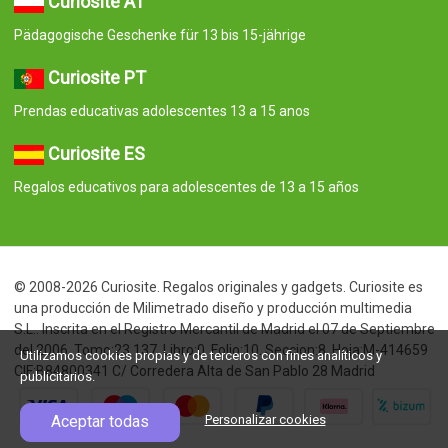
Curiosite AT
Pädagogische Geschenke für 13 bis 15-jährige
Curiosite PT
Prendas educativas adolescentes 13 a 15 anos
Curiosite ES
Regalos educativos para adolescentes de 13 a 15 años
© 2008-2026 Curiosite. Regalos originales y gadgets. Curiosite es
una producción de Milimetrado diseño y producción multimedia
S.L.. Inscrita en el Registro Mercantil de Madrid el 07 de Septiembre
del 2006. Tomo:23.137. Libro:0. Folio:10. Seccion:8. Hoja:M-414659
Utilizamos cookies propias y de terceros con fines analíticos y
CIF:B84800341 C/ Corredera Alta de San Pablo 28 Madrid
publicitarios.
Aceptar todas
Personalizar cookies