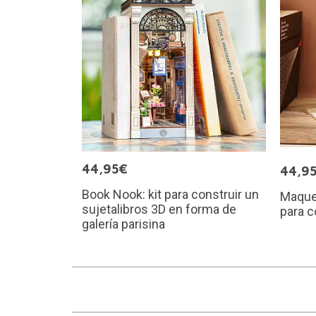
44,95€
44,9
Book Nook: kit para construir un
Maquet
sujetalibros 3D en forma de
para c
galería parisina