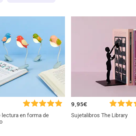
€
9,95€
 lectura en forma de
Sujetalibros The Library
to