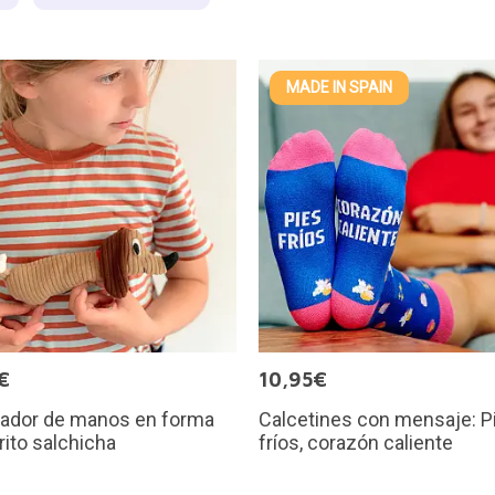
MADE IN SPAIN
€
10,95€
tador de manos en forma
Calcetines con mensaje: P
rito salchicha
fríos, corazón caliente