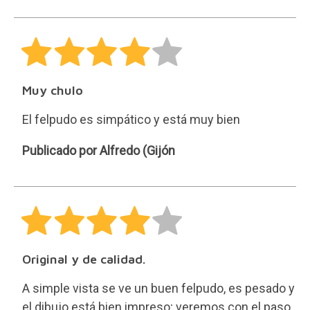
Muy chulo
El felpudo es simpático y está muy bien
Alfredo
Publicado por Alfredo (Gijón
(Gijón
Original y de calidad.
A simple vista se ve un buen felpudo, es pesado y
el dibujo está bien impreso; veremos con el paso
del tiempo aunque el coco suele ser sufrido. El