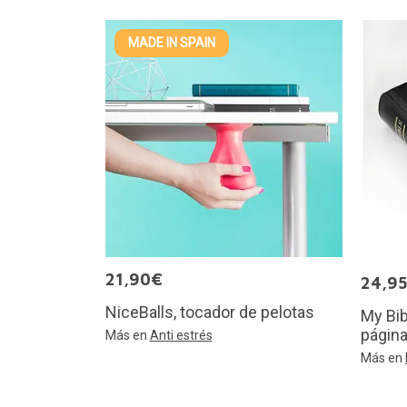
MADE IN SPAIN
21,90€
24,9
NiceBalls, tocador de pelotas
My Bib
págin
Más en
Anti estrés
Más en