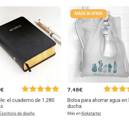
MADE IN SPAIN
5€
7,48€
le: el cuaderno de 1.280
Bolsa para ahorrar agua en 
as
ducha
Escritorio de diseño
Más en
Kickstarter