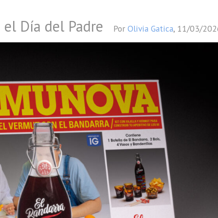
 el Día del Padre
Por
Olivia Gatica
,
11/03/202