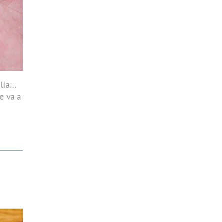
ilia…
e va a