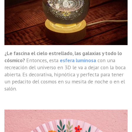
¿Le fascina el cielo estrellado, las galaxias y todo lo
cósmico?
Entonces, esta
esfera luminosa
con una
recreación del universo en 3D le va a dejar con la boca
abierta. Es decorativa, hipnótica y perfecta para tener
un pedacito del cosmos en su mesita de noche o en el
salón.