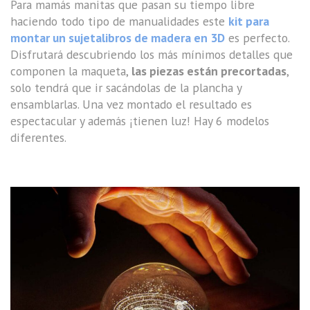
Para mamás manitas que pasan su tiempo libre
haciendo todo tipo de manualidades este
kit para
montar un sujetalibros de madera en 3D
es perfecto.
Disfrutará descubriendo los más mínimos detalles que
componen la maqueta,
las piezas están precortadas
,
solo tendrá que ir sacándolas de la plancha y
ensamblarlas. Una vez montado el resultado es
espectacular y además ¡tienen luz! Hay 6 modelos
diferentes.