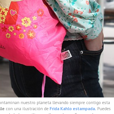
 contaminan nuestro planeta llevando siempre contigo esta
lle
con una ilustración de
Frida Kahlo estampada.
Puedes