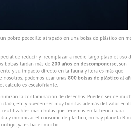
un pobre pececillo atrapado en una bolsa de plástico en m
special de reducir y reemplazar a medio-largo plazo el uso 
as bolsas tardan más de
200 años en descomponerse
, son
te y su impacto directo en la fauna y flora es más que
de nosotros, podemos usar unas
800 bolsas de plástico al a
l calculo es escalofriante.
nimizan la contaminación de desechos. Pueden ser de muc
reciclado, etc y pueden ser muy bonitas además del valor ecol
 reutilizables más chulas que tenemos en la tienda para
 día y minimizar el consumo de plástico, no hay planeta B m
ontigo, ya es hacer mucho.