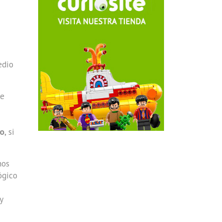
edio
de
ño
, si
hos
ógico
y