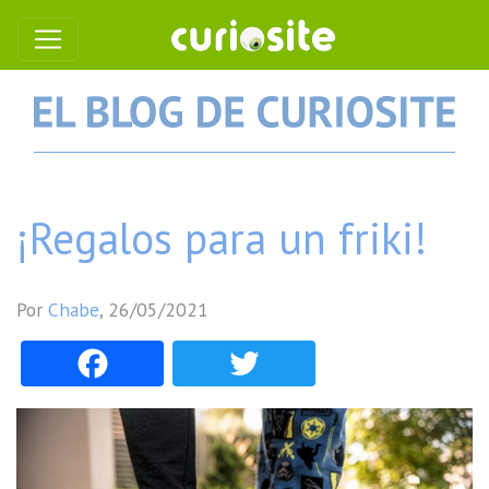
¡Regalos para un friki!
Por
Chabe
,
26/05/2021
Facebook
Twitter