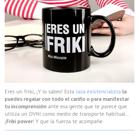
Eres un friki, ¡Y lo sabes! Esta
taza existencialista
la
puedes regalar con todo el cariño o para manifestar
tu incomprensión
ante esa gente que te parece que
utiliza un OVNI como medio de transporte habitual…
¡
Friki power
! Y que la fuerza te acompañe.