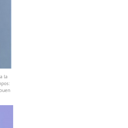
a la
mpos:
 buen