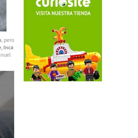
o
, pero
, Inca
anuel