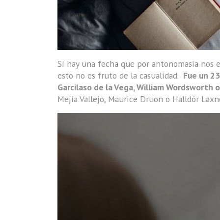
Si hay una fecha que por antonomasia nos evo
esto no es fruto de la casualidad.
Fue un 23
Garcilaso de la Vega, William Wordsworth o
Mejía Vallejo, Maurice Druon o Halldór Laxn