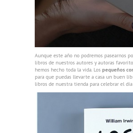
Aunque este año no podremos pasearnos por la
libros de nuestros autores y autoras favori
hemos hecho toda la vida. Los
pequeños co
para que puedas llevarte a casa un buen lib
libros de nuestra tienda para celebrar el día